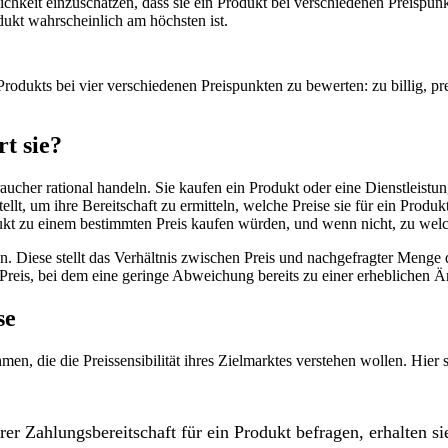
ichkeit einzuschätzen, dass sie ein Produkt bei verschiedenen Preisp
ukt wahrscheinlich am höchsten ist.
odukts bei vier verschiedenen Preispunkten zu bewerten: zu billig, pr
t sie?
ucher rational handeln. Sie kaufen ein Produkt oder eine Dienstleis
lt, um ihre Bereitschaft zu ermitteln, welche Preise sie für ein Produkt
ukt zu einem bestimmten Preis kaufen würden, und wenn nicht, zu welch
. Diese stellt das Verhältnis zwischen Preis und nachgefragter Menge d
 Preis, bei dem eine geringe Abweichung bereits zu einer erheblichen 
se
en, die die Preissensibilität ihres Zielmarktes verstehen wollen. Hier 
er Zahlungsbereitschaft für ein Produkt befragen, erhalten 