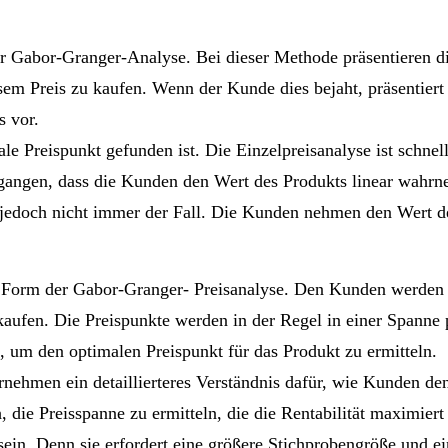
er Gabor-Granger-Analyse. Bei dieser Methode präsentieren d
esem Preis zu kaufen. Wenn der Kunde dies bejaht, präsentier
s vor.
ale Preispunkt gefunden ist. Die Einzelpreisanalyse ist schnel
angen, dass die Kunden den Wert des Produkts linear wahrneh
st jedoch nicht immer der Fall. Die Kunden nehmen den Wert 
e Form der Gabor-Granger- Preisanalyse. Den Kunden werden m
 kaufen. Die Preispunkte werden in der Regel in einer Spanne
, um den optimalen Preispunkt für das Produkt zu ermitteln.
rnehmen ein detaillierteres Verständnis dafür, wie Kunden de
ie Preisspanne zu ermitteln, die die Rentabilität maximiert 
in. Denn sie erfordert eine größere Stichprobengröße und ei