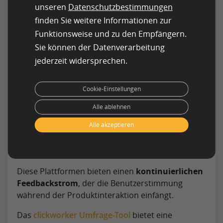
Bedürfnisse der Verbraucher anzupassen.
unseren
Datenschutzbestimmungen
finden Sie weitere Informationen zur
Beispiele für die Verwendung:
Feedback-
Funktionsweise und zu den Empfängern.
Umfragen, Feedback-Formulare
Sie können der Datenverarbeitung
jederzeit widersprechen.
Vorteile:
Standardisierte Daten, einfach zu
verteilen
Cookie-Einstellungen
Online-Feedback-Plattformen
Alle ablehnen
Die Verwendung von Online-Feedback-
Alle akzeptieren
Plattformen, wie Feedback-Buttons auf einer
Website, kann eine sofortige Möglichkeit für
Kunden sein, ihre Erfahrungen zu melden.
Diese Plattformen bieten einen
kontinuierlichen
Feedbackstrom
, der die Benutzerstimmung
während der Produktinteraktion einfängt.
Das
clickworker Umfrage-Tool
bietet eine