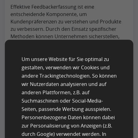
Effektive Feedbackerfassung ist eine
entscheidende Komponente, um
Kundenpräferenzen zu verstehen und Produkte
zu verbessern. Durch den Einsatz spezifischer
Methoden können Unternehmen sicherstellen,
dass sie qualitativ hochwertige Daten sammeln,
die bedeutungsvolle Änderungen informieren.
Um unsere Website für Sie optimal zu
Umfragen und Fragebögen
gestalten, verwenden wir Cookies und
andere Trackingtechnologien. So können
Feedbackformulare und Umfragen ermöglichen
wir Nutzerdaten analysieren und auf
strukturierte Antworten, die leicht zu analysieren
sind. Gut formulierte
Umfragefragen
führen zu
anderen Plattformen, z.B. auf
zuverlässigeren Daten.
Suchmaschinen oder Social-Media-
Seiten, passende Werbung ausspielen.
Im Kontext der Produktforschung kann ein gut
Personenbezogene Daten können dabei
gestalteter Fragebogen ein Schatz an
zur Personalisierung von Anzeigen (z.B.
Erkenntnissen bringen und Unternehmen
durch Google) verwendet werden. In
ermöglichen, ihre Produkte und Services an die