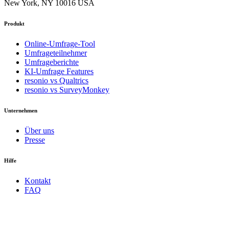
New York, NY 10016 USA
Produkt
Online-Umfrage-Tool
Umfrageteilnehmer
Umfrageberichte
KI-Umfrage Features
resonio vs Qualtrics
resonio vs SurveyMonkey
Unternehmen
Über uns
Presse
Hilfe
Kontakt
FAQ